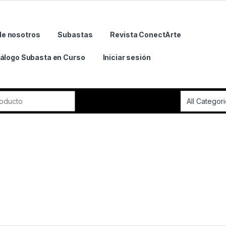
de nosotros
Subastas
Revista ConectArte
álogo Subasta en Curso
Iniciar sesión
r: