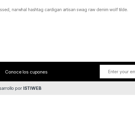
ressed, narwhal hashtag cardigan artisan swag raw denim wolf tilde.
Conoce los cupones
sarrollo por
ISTIWEB