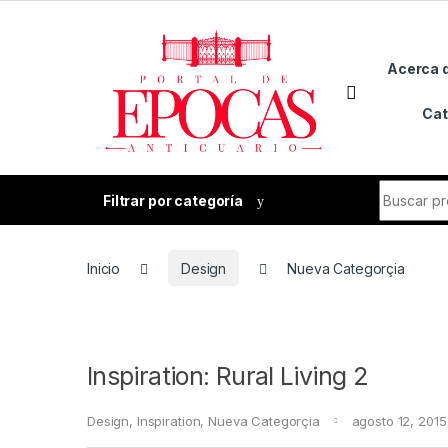
Skip to navigation
Skip to content
Acerca 
Cat
Search fo
Filtrar por categoría
Inicio
Design
Nueva Categorçia
Inspiration: Rural Living 2
Design
,
Inspiration
,
Nueva Categorçia
agosto 12, 2015