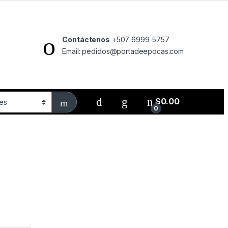
Contáctenos
+507 6999-5757
Email: pedidos@portadeepocas.com
$
0.00
0