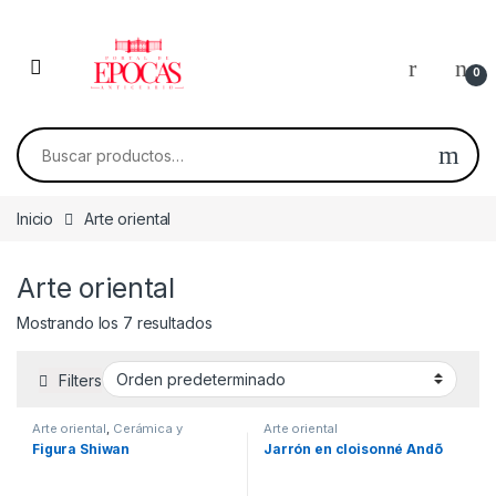
Skip to navigation
Skip to content
0
Buscar por:
Inicio
Arte oriental
Arte oriental
Mostrando los 7 resultados
Filters
Arte oriental
,
Cerámica y
Arte oriental
porcelana
Figura Shiwan
Jarrón en cloisonné Andõ