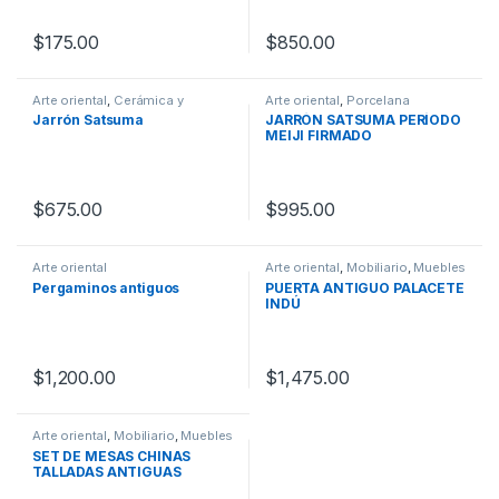
$
175.00
$
850.00
Arte oriental
,
Cerámica y
Arte oriental
,
Porcelana
porcelana
Jarrón Satsuma
JARRÓN SATSUMA PERÍODO
MEIJI FIRMADO
$
675.00
$
995.00
Arte oriental
Arte oriental
,
Mobiliario
,
Muebles
Pergaminos antiguos
PUERTA ANTIGUO PALACETE
INDÚ
$
1,200.00
$
1,475.00
Arte oriental
,
Mobiliario
,
Muebles
SET DE MESAS CHINAS
TALLADAS ANTIGUAS