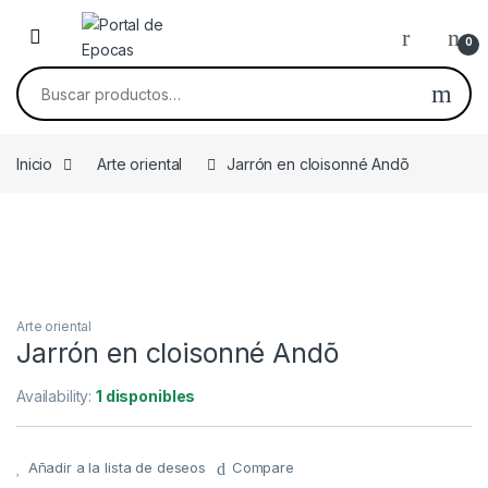
Skip to navigation
Skip to content
0
Buscar por:
Inicio
Arte oriental
Jarrón en cloisonné Andõ
Arte oriental
Jarrón en cloisonné Andõ
Availability:
1 disponibles
Añadir a la lista de deseos
Compare