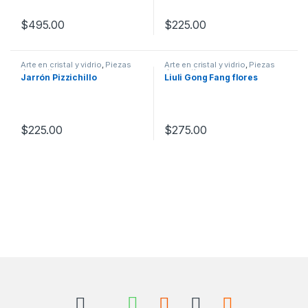
$
495.00
$
225.00
Arte en cristal y vidrio
,
Piezas
Arte en cristal y vidrio
,
Piezas
decorativas
decorativas
Jarrón Pizzichillo
Liuli Gong Fang flores
$
225.00
$
275.00