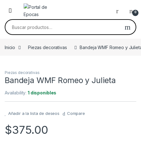
Skip to navigation
Skip to content
0
Buscar por:
Inicio
Piezas decorativas
Bandeja WMF Romeo y Juliet
Piezas decorativas
Bandeja WMF Romeo y Julieta
Availability:
1 disponibles
Añadir a la lista de deseos
Compare
$
375.00